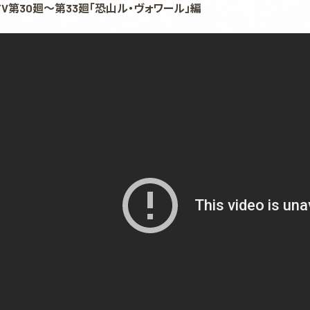
V第30廻～第33廻「恐山ル・ヴォワール」編