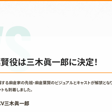
S
賢役は三木眞一郎に決定！
登場する麻倉家の先祖・麻倉葉賢のビジュアルとキャストが解禁とな
ントも到着しました。
CV三木眞一郎