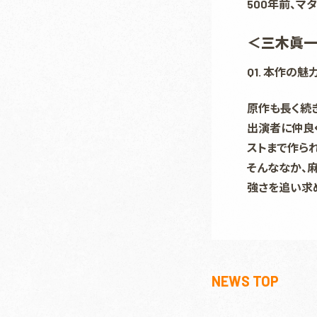
500年前、
＜三木眞一
Q1. 本作の
原作も長く続
出演者に仲良
ストまで作ら
そんななか、
強さを追い求
NEWS TOP