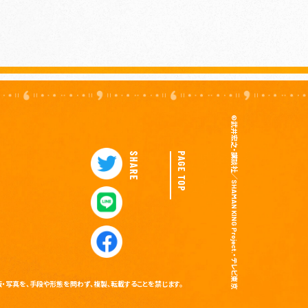
©武井宏之・講談社／SHAMAN KING Project.・テレビ東京
・写真を、手段や形態を問わず、複製、転載することを禁じます。