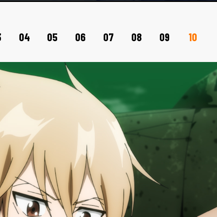
3
04
05
06
07
08
09
10